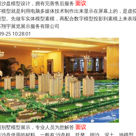
面议
州沙盘模型设计，拥有完善售后服务
字模型就是利用电脑多媒体技术制作出来显示在屏幕上的，是虚
模型。先做车实体模型素模，再配合数字模型投影到素模上来表
苏翔宇展览展示服务有限公司
09-25 10:28:01
面议
州别墅模型展示，专业人员为您解答
作沙盘使用的材料，一般有:沙盘框，托凳，细沙，泥土，地模型