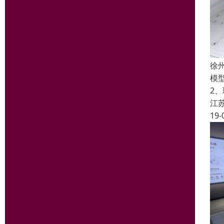
徐
模
2
江
19-