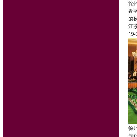
徐
数
的
江
19-
徐
制